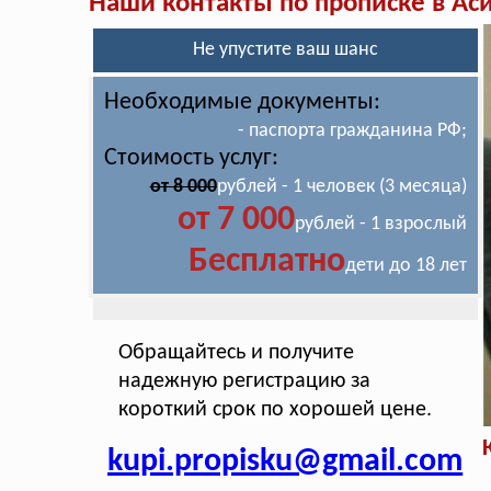
Наши контакты по прописке в Ас
Не упустите ваш шанс
Необходимые документы:
- паспорта гражданина РФ;
Стоимость услуг:
от 8 000
рублей - 1 человек (3 месяца)
от 7 000
рублей - 1 взрослый
Бесплатно
дети до 18 лет
Обращайтесь и получите
надежную регистрацию за
короткий срок по хорошей цене.
kupi.propisku@gmail.com