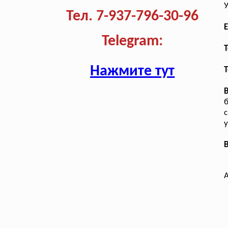
У
Тел. 7-937-796-30-96
E
Telegram:
T
Нажмите тут
Т
б
у
В
А